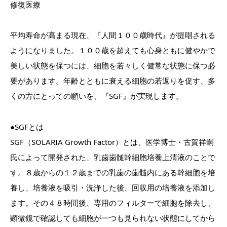
修復医療
平均寿命が高まる現在、『人間１００歳時代』が提唱される
ようになりました。１００歳を超えても心身ともに健やかで
美しい状態を保つには、細胞を若々しく健常な状態に保つ必
要があります。年齢とともに衰える細胞の若返りを促す、多
くの方にとっての願いを、『SGF』が実現します。
●SGFとは
SGF（SOLARIA Growth Factor）とは、医学博士・古賀祥嗣
氏によって開発された、乳歯歯髄幹細胞培養上清液のことで
す。８歳からの１２歳までの乳歯の歯髄内にある幹細胞を培
養し、培養液を吸引・洗浄した後、回収用の培養液を添加し
ます。その４８時間後、専用のフィルターで細胞を除去し、
顕微鏡で確認しても細胞が一つも見られない状態にしてから