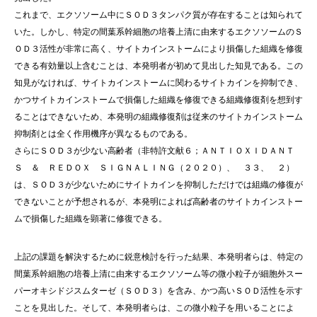
これまで、エクソソーム中にＳＯＤ３タンパク質が存在することは知られて
いた。しかし、特定の間葉系幹細胞の培養上清に由来するエクソソームのＳ
ＯＤ３活性が非常に高く、サイトカインストームにより損傷した組織を修復
できる有効量以上含むことは、本発明者が初めて見出した知見である。この
知見がなければ、サイトカインストームに関わるサイトカインを抑制でき、
かつサイトカインストームで損傷した組織を修復できる組織修復剤を想到す
ることはできないため、本発明の組織修復剤は従来のサイトカインストーム
抑制剤とは全く作用機序が異なるものである。
さらにＳＯＤ３が少ない高齢者（非特許文献６；ＡＮＴＩＯＸＩＤＡＮＴ
Ｓ ＆ ＲＥＤＯＸ ＳＩＧＮＡＬＩＮＧ（２０２０）、 ３３、 ２）
は、ＳＯＤ３が少ないためにサイトカインを抑制しただけでは組織の修復が
できないことが予想されるが、本発明によれば高齢者のサイトカインストー
ムで損傷した組織を顕著に修復できる。
上記の課題を解決するために鋭意検討を行った結果、本発明者らは、特定の
間葉系幹細胞の培養上清に由来するエクソソーム等の微小粒子が細胞外スー
パーオキシドジスムターゼ（ＳＯＤ３）を含み、かつ高いＳＯＤ活性を示す
ことを見出した。そして、本発明者らは、この微小粒子を用いることによ