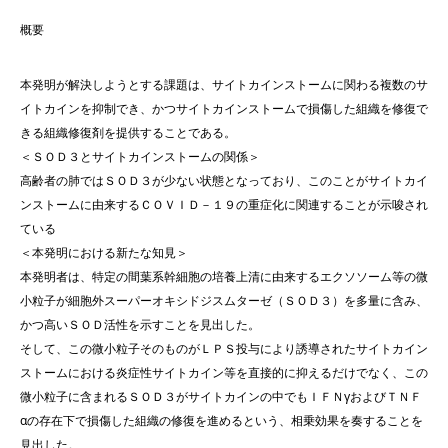
概要
本発明が解決しようとする課題は、サイトカインストームに関わる複数のサ
イトカインを抑制でき、かつサイトカインストームで損傷した組織を修復で
きる組織修復剤を提供することである。
＜ＳＯＤ３とサイトカインストームの関係＞
高齢者の肺ではＳＯＤ３が少ない状態となっており、このことがサイトカイ
ンストームに由来するＣＯＶＩＤ－１９の重症化に関連することが示唆され
ている
＜本発明における新たな知見＞
本発明者は、特定の間葉系幹細胞の培養上清に由来するエクソソーム等の微
小粒子が細胞外スーパーオキシドジスムターゼ（ＳＯＤ３）を多量に含み、
かつ高いＳＯＤ活性を示すことを見出した。
そして、この微小粒子そのものがＬＰＳ投与により誘導されたサイトカイン
ストームにおける炎症性サイトカイン等を直接的に抑えるだけでなく、この
微小粒子に含まれるＳＯＤ３がサイトカインの中でもＩＦＮγおよびＴＮＦ
αの存在下で損傷した組織の修復を進めるという、相乗効果を奏することを
見出した。