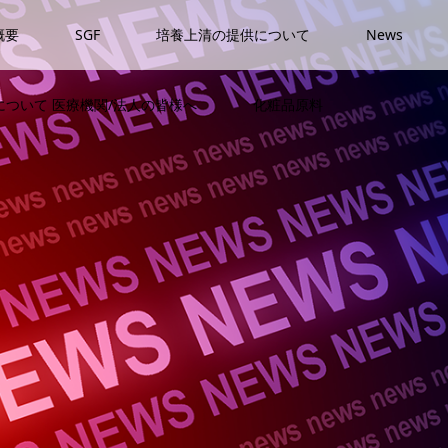
概要
SGF
培養上清の提供について
News
ついて 医療機関/法人の皆様へ
化粧品原料