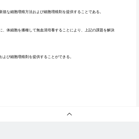
新規な細胞増殖方法および細胞増殖剤を提供することである。
に、体細胞を播種して無血清培養することにより、上記の課題を解決
および細胞増殖剤を提供することができる。