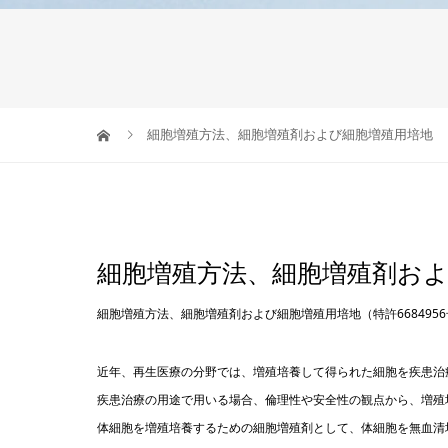
細胞増殖方法、細胞増殖剤および細胞増殖用培地
細胞増殖方法、細胞増殖剤お
細胞増殖方法、細胞増殖剤および細胞増殖用培地（特許668495
近年、再生医療の分野では、増殖培養して得られた細胞を疾患治
疾患治療の用途で用いる場合、倫理性や安全性の観点から、増殖
体細胞を増殖培養するための細胞増殖剤として、体細胞を無血清