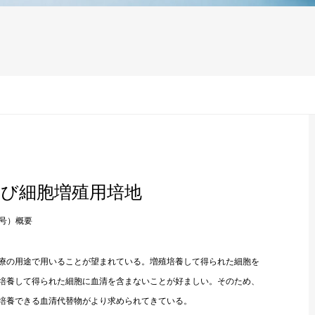
よび細胞増殖用培地
6号）概要
療の用途で用いることが望まれている。増殖培養して得られた細胞を
培養して得られた細胞に血清を含まないことが好ましい。そのため、
培養できる血清代替物がより求められてきている。