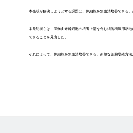
本発明が解決しようとする課題は、体細胞を無血清培養できる、
本発明者らは、歯髄由来幹細胞の培養上清を含む細胞増殖用培地
できることを見出した。
それによって、体細胞を無血清培養できる、新規な細胞増殖方法